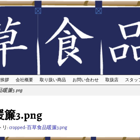
ご挨拶
会社概要
取り扱い商品
お問い合わせ
取扱店
スタッ
品暖簾3.png
簾3.png
リ:
cropped-百草食品暖簾3.png