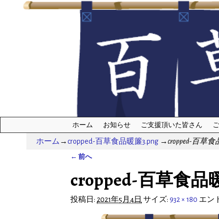
ホーム
お知らせ
ご支援頂いた皆さん
ホーム
→
cropped-百草食品暖簾3.png
→
cropped-百草食
← 前へ
画像ナビゲーション
cropped-百草食品暖
投稿日:
2021年5月4日
サイズ:
932 × 180
エント