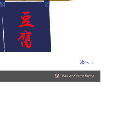
次へ →
-
Weaver Xtreme Theme